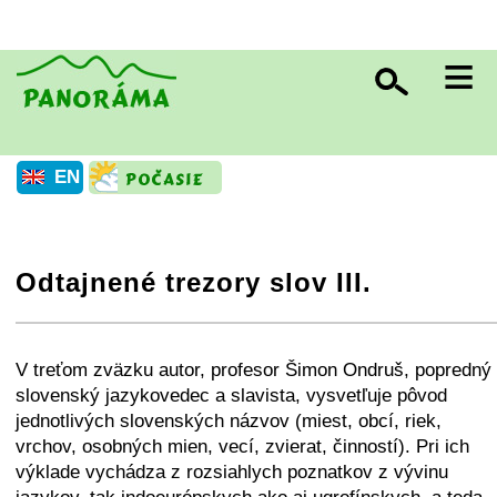
≡
EN
Odtajnené trezory slov III.
+
−
⛶
V treťom zväzku autor, profesor Šimon Ondruš, popredný
slovenský jazykovedec a slavista, vysvetľuje pôvod
jednotlivých slovenských názvov (miest, obcí, riek,
vrchov, osobných mien, vecí, zvierat, činností). Pri ich
výklade vychádza z rozsiahlych poznatkov z vývinu