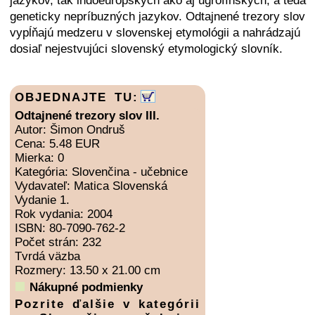
jazykov, tak indoeurópskych ako aj ugrofínskych, a teda
geneticky nepríbuzných jazykov. Odtajnené trezory slov
vypĺňajú medzeru v slovenskej etymológii a nahrádzajú
dosiaľ nejestvujúci slovenský etymologický slovník.
OBJEDNAJTE TU:
Odtajnené trezory slov III.
Autor: Šimon Ondruš
Cena: 5.48 EUR
Mierka: 0
Kategória: Slovenčina - učebnice
Vydavateľ: Matica Slovenská
Vydanie 1.
Rok vydania: 2004
ISBN: 80-7090-762-2
Počet strán: 232
Tvrdá väzba
Rozmery: 13.50 x 21.00 cm
Nákupné podmienky
Pozrite ďalšie v kategórii