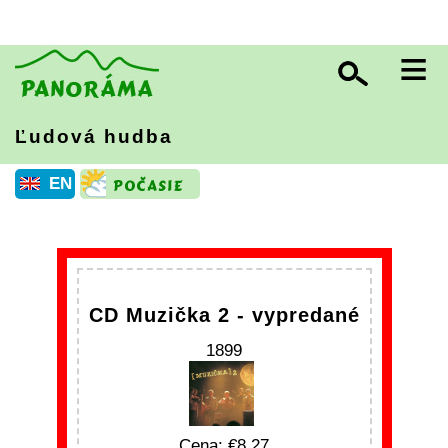
≡
Ľudová hudba
EN
CD Muzička 2 - vypredané
1899
Cena:
8.27