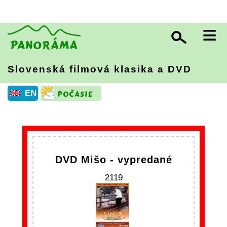
≡
Slovenská filmová klasika a DVD
EN
DVD Mišo - vypredané
2119