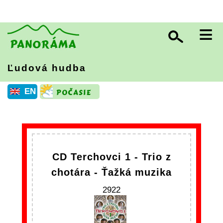
≡
Ľudová hudba
EN
CD Terchovci 1 - Trio z
chotára - Ťažká muzika
2922