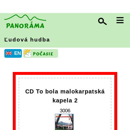
≡
Ľudová hudba
EN
CD To bola malokarpatská
kapela 2
3006