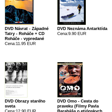
DVD Návrat - Západné
DVD Neznáma Antarktída
Tatry - Roháče + CD
Cena:9.90 EUR
Roháče - vypredané
Cena:11.95 EUR
DVD Obrazy starého
DVD Omo - Cesta do
sveta
praveku (Filmy Pavla
Cena:12.90 EUR
Barabáša o etiópskych