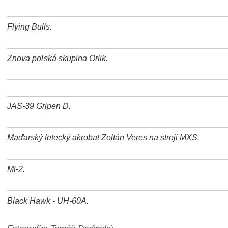
Flying Bulls.
+
−
⛶
Znova poľská skupina Orlik.
+
−
⛶
+
−
⛶
JAS-39 Gripen D.
+
−
⛶
Maďarský letecký akrobat Zoltán Veres na stroji MXS.
+
−
⛶
Mi-2.
+
−
⛶
Black Hawk - UH-60A.
+
−
⛶