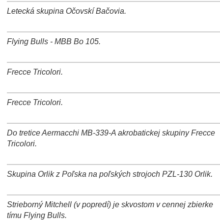
Letecká skupina Očovskí Bačovia.
+
−
⛶
Flying Bulls - MBB Bo 105.
+
−
⛶
Frecce Tricolori.
+
−
⛶
Frecce Tricolori.
+
−
⛶
Do tretice Aermacchi MB-339-A akrobatickej skupiny Frecce
+
−
⛶
Tricolori.
Skupina Orlik z Poľska na poľských strojoch PZL-130 Orlik.
+
−
⛶
Strieborný Mitchell (v popredí) je skvostom v cennej zbierke
+
−
⛶
tímu Flying Bulls.