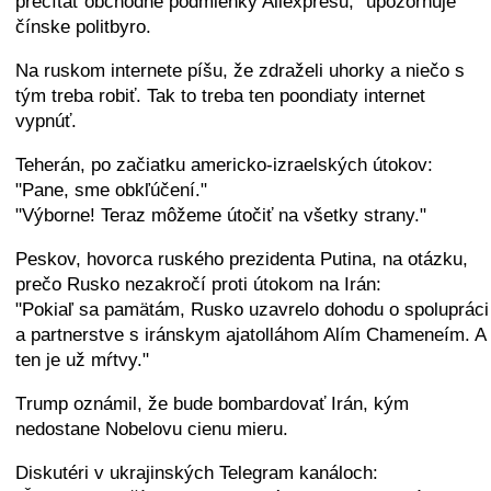
prečítať obchodné podmienky Aliexpresu," upozorňuje
čínske politbyro.
Na ruskom internete píšu, že zdraželi uhorky a niečo s
tým treba robiť. Tak to treba ten poondiaty internet
vypnúť.
Teherán, po začiatku americko-izraelských útokov:
"Pane, sme obkľúčení."
"Výborne! Teraz môžeme útočiť na všetky strany."
Peskov, hovorca ruského prezidenta Putina, na otázku,
prečo Rusko nezakročí proti útokom na Irán:
"Pokiaľ sa pamätám, Rusko uzavrelo dohodu o spolupráci
a partnerstve s iránskym ajatolláhom Alím Chameneím. A
ten je už mŕtvy."
Тrump oznámil, že bude bombardovať Irán, kým
nedostane Nobelovu cienu mieru.
Diskutéri v ukrajinských Telegram kanáloch: