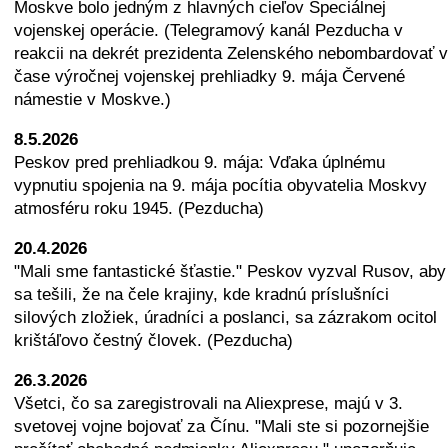
Moskve bolo jedným z hlavných cieľov Špeciálnej
vojenskej operácie. (Telegramový kanál Pezducha v
reakcii na dekrét prezidenta Zelenského nebombardovať v
čase výročnej vojenskej prehliadky 9. mája Červené
námestie v Moskve.)
8.5.2026
Peskov pred prehliadkou 9. mája: Vďaka úplnému
vypnutiu spojenia na 9. mája pocítia obyvatelia Moskvy
atmosféru roku 1945. (Pezducha)
20.4.2026
"Mali sme fantastické šťastie." Peskov vyzval Rusov, aby
sa tešili, že na čele krajiny, kde kradnú príslušníci
silových zložiek, úradníci a poslanci, sa zázrakom ocitol
krištáľovo čestný človek. (Pezducha)
26.3.2026
Všetci, čo sa zaregistrovali na Aliexprese, majú v 3.
svetovej vojne bojovať za Čínu. "Mali ste si pozornejšie