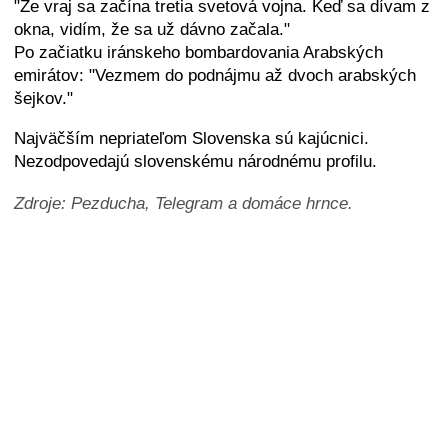
"Že vraj sa začína tretia svetová vojna. Keď sa dívam z
okna, vidím, že sa už dávno začala."
Po začiatku iránskeho bombardovania Arabských
emirátov: "Vezmem do podnájmu až dvoch arabských
šejkov."
Najväčším nepriateľom Slovenska sú kajúcnici.
Nezodpovedajú slovenskému národnému profilu.
Zdroje: Pezducha, Telegram a domáce hrnce.