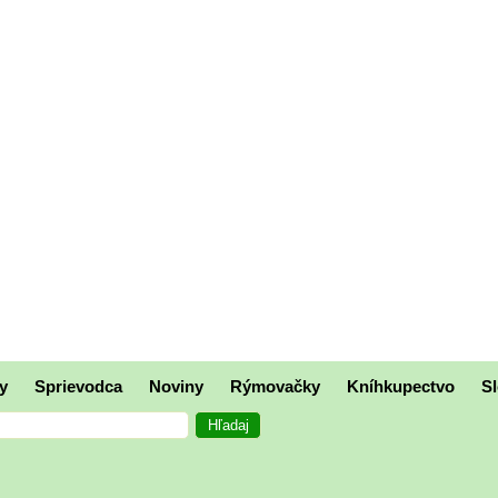
y
Sprievodca
Noviny
Rýmovačky
Kníhkupectvo
Sl