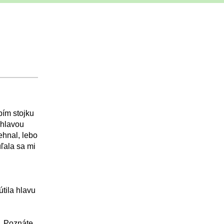
bím stojku
 hlavou
ehnal, lebo
úľala sa mi
útila hlavu
. Poznáte