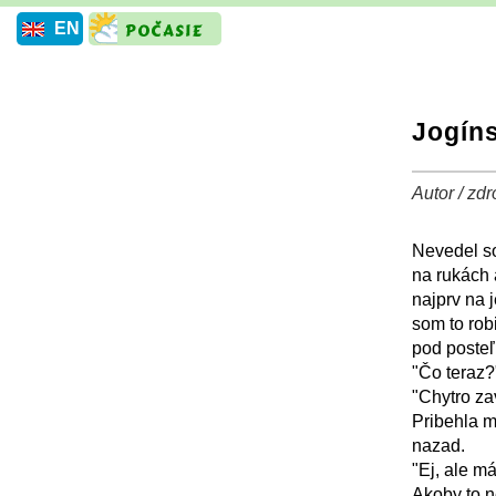
EN
Jogín
Autor / zdr
+
Nevedel so
na rukách 
najprv na 
som to rob
pod posteľ
"Čo teraz?
"Chytro za
Pribehla m
nazad.
"Ej, ale m
Akoby to n