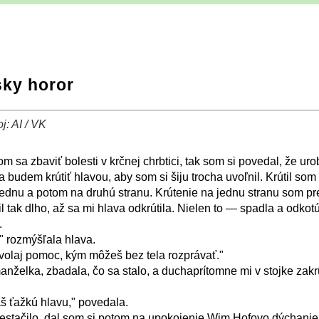
sky horor
oj: AI / VK
−
⛶
m sa zbaviť bolesti v krčnej chrbtici, tak som si povedal, že uro
a budem krútiť hlavou, aby som si šiju trocha uvoľnil. Krútil som
jednu a potom na druhú stranu. Krútenie na jednu stranu som pr
il tak dlho, až sa mi hlava odkrútila. Nielen to — spadla a odkot
.
" rozmýšľala hlava.
volaj pomoc, kým môžeš bez tela rozprávať."
anželka, zbadala, čo sa stalo, a duchaprítomne mi v stojke zakr
áš ťažkú hlavu," povedala.
estačilo, dal som si potom na upokojenie Wim Hofovo dýchanie