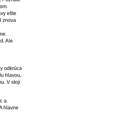
tom
avy ešte
al znova
ane.
d. Ale
dy odkrúca
lu hlavou,
u. V stoji
c a
 A hlavne