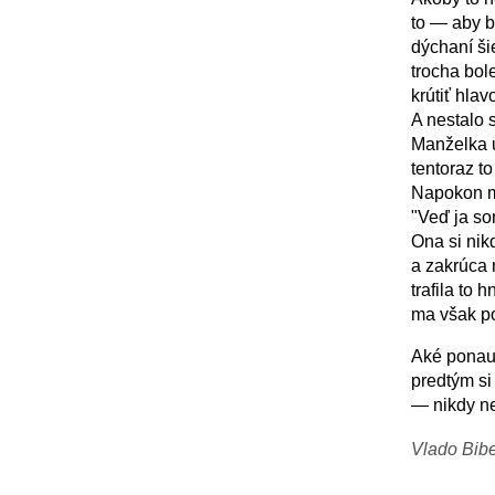
to — aby b
dýchaní ši
trocha bol
krútiť hlav
A nestalo 
Manželka u
tentoraz t
Napokon m
"Veď ja so
Ona si nik
a zakrúca 
trafila to
ma však pot
Aké ponauč
predtým si
— nikdy ne
Vlado Bibe