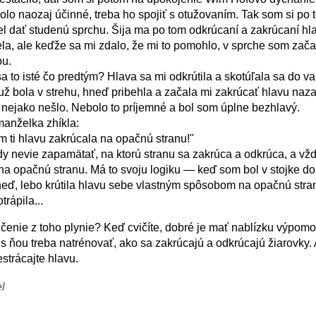
olo naozaj účinné, treba ho spojiť s otužovaním. Tak som si po 
el dať studenú sprchu. Šija ma po tom odkrúcaní a zakrúcaní hl
ela, ale keďže sa mi zdalo, že mi to pomohlo, v sprche som zač
ou.
sa to isté čo predtým? Hlava sa mi odkrútila a skotúľala sa do v
ž bola v strehu, hneď pribehla a začala mi zakrúcať hlavu naza
o nejako nešlo. Nebolo to príjemné a bol som úplne bezhlavý.
anželka zhíkla:
m ti hlavu zakrúcala na opačnú stranu!"
dy nevie zapamätať, na ktorú stranu sa zakrúca a odkrúca, a vž
na opačnú stranu. Má to svoju logiku — keď som bol v stojke do
 hneď, lebo krútila hlavu sebe vlastným spôsobom na opačnú stran
rápila...
enie z toho plynie? Keď cvičíte, dobré je mať nablízku výpomo
 s ňou treba natrénovať, ako sa zakrúcajú a odkrúcajú žiarovky.
strácajte hlavu.
l