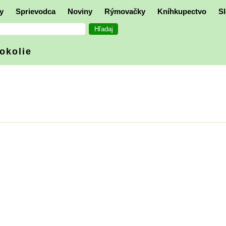
y
Sprievodca
Noviny
Rýmovačky
Kníhkupectvo
Sl
 okolie