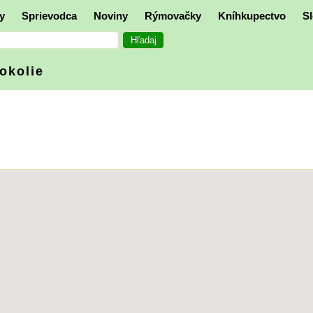
y
Sprievodca
Noviny
Rýmovačky
Kníhkupectvo
Sl
 okolie