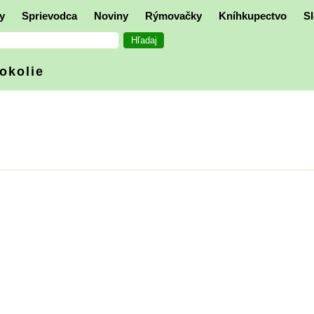
y
Sprievodca
Noviny
Rýmovačky
Kníhkupectvo
Sl
 okolie