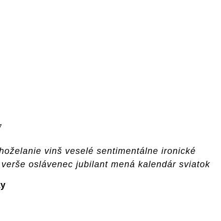
7
hoželanie vinš veselé sentimentálne ironické
verše oslávenec jubilant mená kalendár sviatok
y