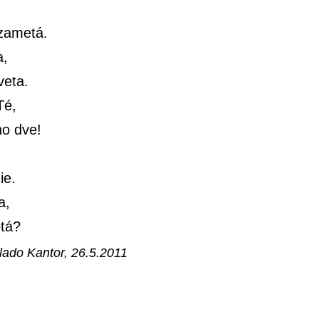
 zametá.
a,
veta.
Té,
o dve!
ie.
a,
otá?
lado Kantor, 26.5.2011