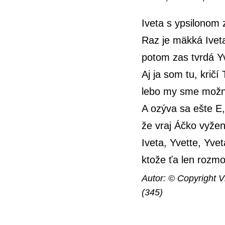
Iveta s ypsilonom
Raz je mäkká Ivet
potom zas tvrdá Y
Aj ja som tu, kričí 
lebo my sme možn
A ozýva sa ešte E,
že vraj Áčko vyžen
Iveta, Yvette, Yvet
ktože ťa len rozm
Autor: © Copyright V
(345)