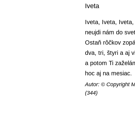
Iveta
Iveta, Iveta, Iveta,
neujdi nám do sve
Ostaň rôčkov zopá
dva, tri, štyri a aj v
a potom Ti zaželá
hoc aj na mesiac.
Autor: © Copyright M
(344)