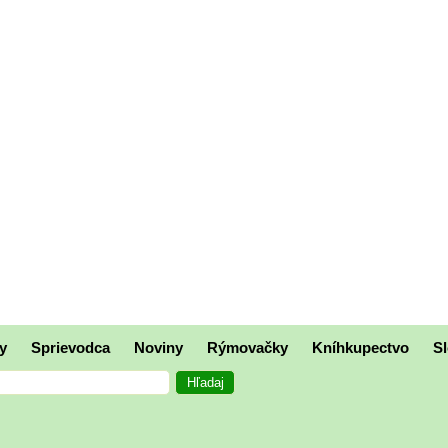
y
Sprievodca
Noviny
Rýmovačky
Kníhkupectvo
Sl