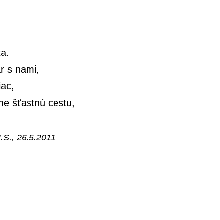
ta.
r s nami,
iac,
me šťastnú cestu,
.S., 26.5.2011