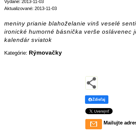
Vydané: 2013-11-03
Aktualizované: 2013-11-03
meniny prianie blahoželanie vinš veselé sent
ironické humorné básnička verše oslávenec j
kalendár sviatok
Rýmovačky
Kategórie:
Zdieľaj
Mailujte adre