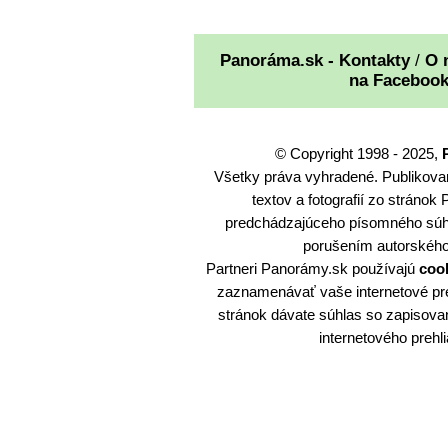
Panoráma.sk - Kontakty
/
O 
na Faceboo
© Copyright 1998 - 2025,
Všetky práva vyhradené. Publikovani
textov a fotografií zo stráno
predchádzajúceho písomného súh
porušením autorského
Partneri Panorámy.sk používajú
coo
zaznamenávať vaše internetové pr
stránok dávate súhlas so zapisov
internetového prehl