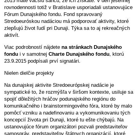
2015 máte väčšiu šancu, že ich získate. V deň jesennej
rovnodennosti totiž v Bratislave usporiadali ustanovujúce
Fórum Dunajského fondu. Fond spravovaný
Stredoeuróskou nadáciou má podporovať aktivity, ktoré
zlepšujú život ľudí pri Dunaji. Týka sa to aj rekreačných
aktivít.
Viac podrobností nájdete
na stránkach Dunajského
fondu
i v samotnej
Charte Dunajského fondu
, ktorú
23.9.2015 podpísali prví signatári.
Nielen dielčie projekty
Na dunajskej aktivite Stredoeurópskej nadácie je
sympatické to, že rozmýšľa v širšom kontexte, usiluje sa
spojiť dôležitých hráčov podunajského regiónu do
komunikačného i brainstormingového fóra, ktoré by malo
pomôcť vzniku a nadefinovaniu a vykomunikovaniu tých
koncepcií života pri Dunaji, ktoré tu ešte chýbajú. Na
ustanovujúce fórum organizátori pozvali predstaviteľov
samospráv, predstaviteľov štátnych organizácií, ktoré