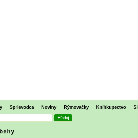
y
Sprievodca
Noviny
Rýmovačky
Kníhkupectvo
Sl
íbehy