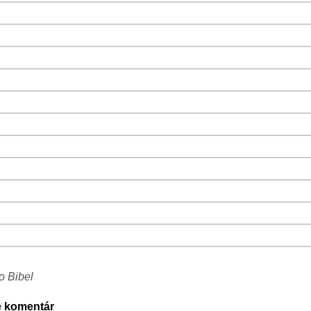
−
⛶
−
⛶
−
⛶
−
⛶
−
⛶
−
⛶
−
⛶
−
⛶
−
⛶
−
⛶
−
⛶
−
⛶
−
⛶
o Bibel
e komentár