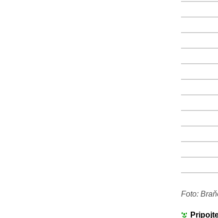
+
+
+
+
+
+
+
+
+
+
+
+
+
Foto: Braň
Pripojt