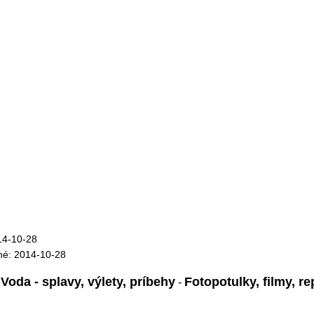
14-10-28
né: 2014-10-28
Voda - splavy, výlety, príbehy
Fotopotulky, filmy, r
:
-