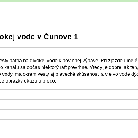
vokej vode v Čunove 1
−
⛶
esty patria na divokej vode k povinnej výbave. Pri zjazde umel
 kanálu sa občas niektorý raft prevrhne. Vtedy je dobré, ak ten,
 vody, má okrem vesty aj plavecké skúsenosti a vie vo vode dý
e obrázky ukazujú prečo.
−
⛶
−
⛶
−
⛶
−
⛶