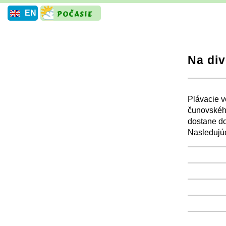
EN
Na di
+
Plávacie v
čunovského
dostane do
Nasledujúc
+
+
+
+