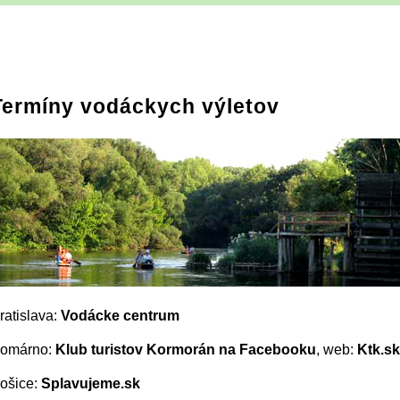
Termíny vodáckych výletov
ratislava:
Vodácke centrum
omárno:
Klub turistov Kormorán na Facebooku
, web:
Ktk.sk
ošice:
Splavujeme.sk