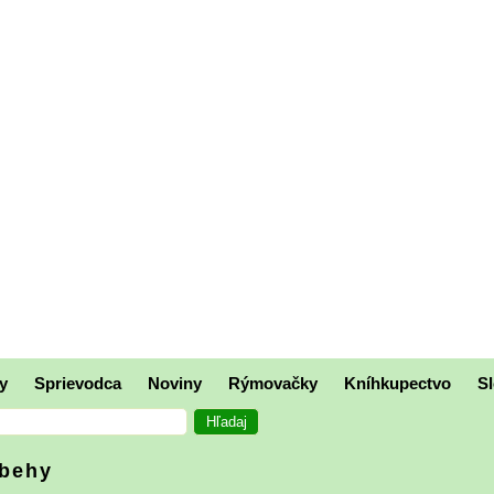
y
Sprievodca
Noviny
Rýmovačky
Kníhkupectvo
Sl
íbehy