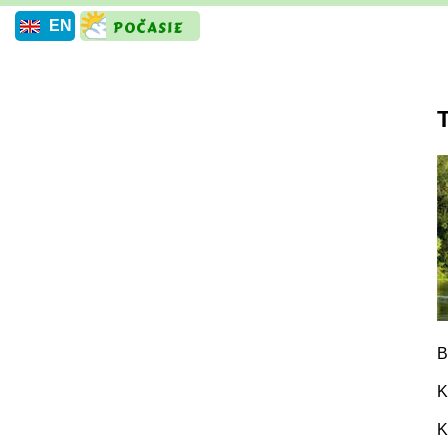
EN
B
K
K