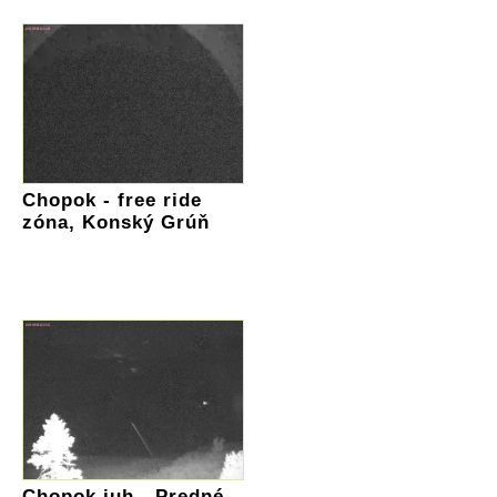
Chopok - free ride
zóna, Konský Grúň
Chopok juh - Predné