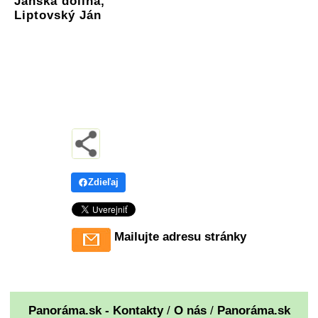
Jánska dolina,
Liptovský Ján
Zdieľaj
Mailujte adresu stránky
Panoráma.sk - Kontakty
/
O nás
/
Panoráma.sk