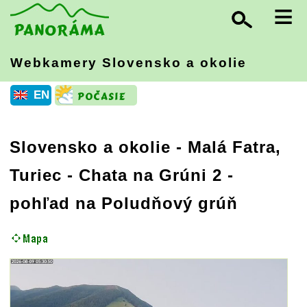
≡
Webkamery Slovensko
a okolie
EN
Slovensko a okolie
-
Malá Fatra,
Turiec
- Chata na Grúni 2 -
pohľad na Poludňový grúň