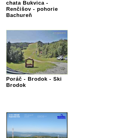
chata Bukvica -
Renčišov - pohorie
Bachureň
Poráč - Brodok - Ski
Brodok