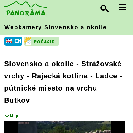
≡
Webkamery Slovensko
a okolie
EN
Slovensko a okolie
-
Strážovské
vrchy - Rajecká kotlina
- Ladce -
pútnické miesto na vrchu
Butkov