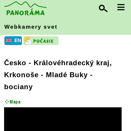
≡
Webkamery svet
EN
Česko
-
Královéhradecký kraj,
Krkonoše
- Mladé Buky -
bociany