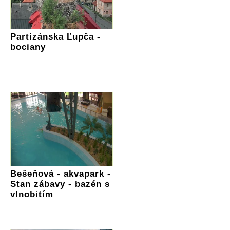
Partizánska Ľupča -
bociany
Bešeňová - akvapark -
Stan zábavy - bazén s
vlnobitím