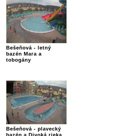
Bešeňová - letný
bazén Mara a
tobogány
Bešeňová - plavecký
bazén a Divoká rieka