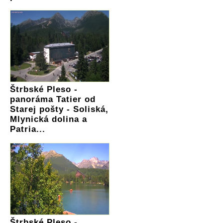
Štrbské Pleso -
panoráma Tatier od
Starej pošty - Soliská,
Mlynická dolina a
Patria...
Štrbské Pleso -