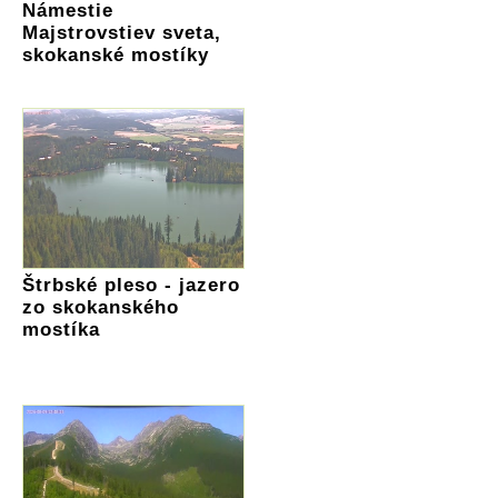
Námestie
Majstrovstiev sveta,
skokanské mostíky
Štrbské pleso - jazero
zo skokanského
mostíka