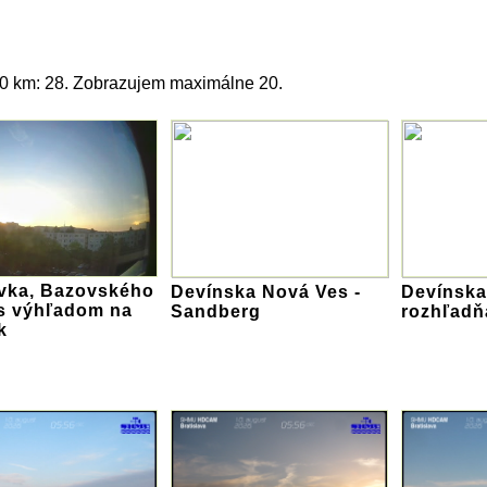
20 km: 28. Zobrazujem maximálne 20.
vka, Bazovského
Devínska Nová Ves -
Devínska
 s výhľadom na
Sandberg
rozhľadň
k