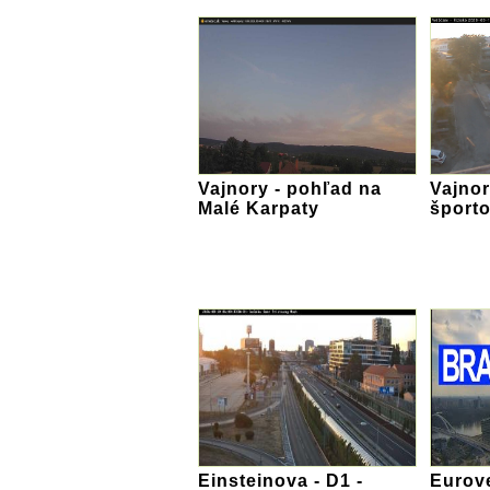
Vajnory - pohľad na
Vajnor
Malé Karpaty
športo
Einsteinova - D1 -
Eurov