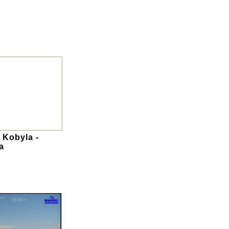
 Kobyla -
a