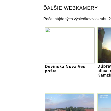
ĎALŠIE WEBKAMERY
Počet nájdených výsledkov v okruhu 
Dúbra
Devínska Nová Ves -
ulica,
pošta
Kamzí