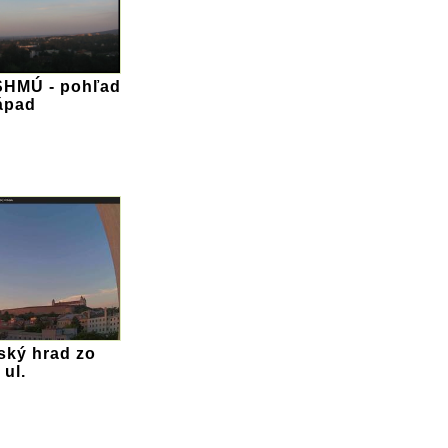
 SHMÚ - pohľad
ápad
ský hrad zo
ul.