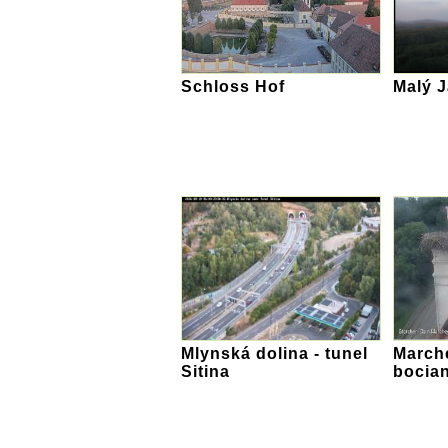
Schloss Hof
Malý 
Mlynská dolina - tunel
March
Sitina
bocia