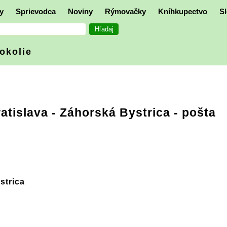
y
Sprievodca
Noviny
Rýmovačky
Kníhkupectvo
Sl
 okolie
atislava
- Záhorská Bystrica - pošta
strica