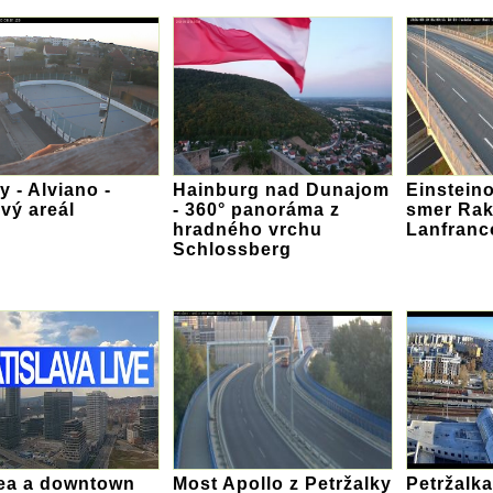
y - Alviano -
Hainburg nad Dunajom
Einsteino
vý areál
- 360° panoráma z
smer Rak
hradného vrchu
Lanfranc
Schlossberg
ea a downtown
Most Apollo z Petržalky
Petržalka