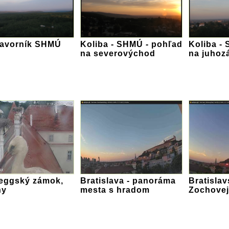
Javorník SHMÚ
Koliba - SHMÚ - pohľad
Koliba -
na severovýchod
na juhoz
eggský zámok,
Bratislava - panoráma
Bratislav
ny
mesta s hradom
Zochovej 