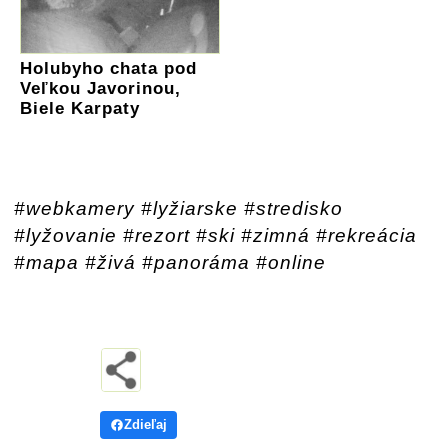
Holubyho chata pod
Veľkou Javorinou,
Biele Karpaty
#webkamery #lyžiarske #stredisko
#lyžovanie #rezort #ski #zimná #rekreácia
#mapa #živá #panoráma #online
Zdieľaj