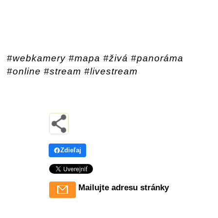
#webkamery #mapa #živá #panoráma
#online #stream #livestream
Zdieľaj
Mailujte adresu stránky