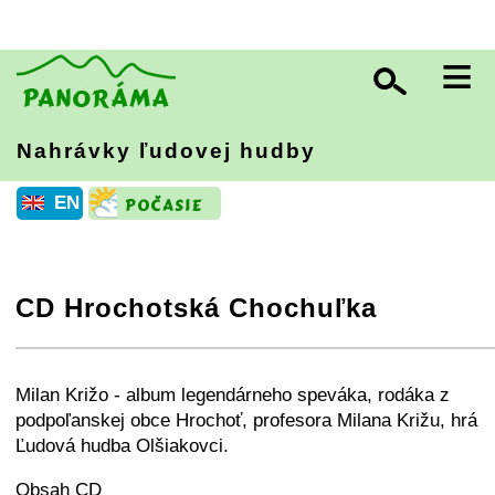
≡
Nahrávky ľudovej hudby
EN
CD Hrochotská Chochuľka
+
−
⛶
Milan Križo - album legendárneho speváka, rodáka z
podpoľanskej obce Hrochoť, profesora Milana Križu, hrá
Ľudová hudba Olšiakovci.
Obsah CD