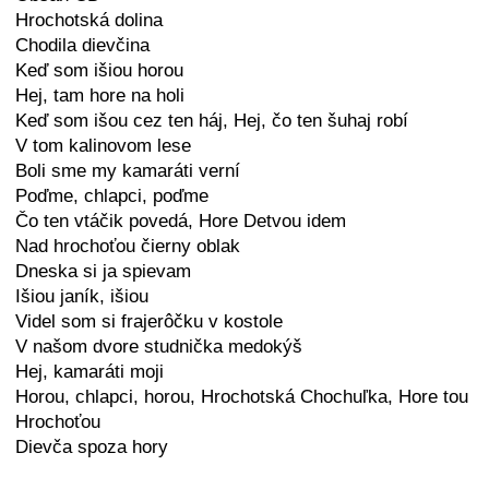
Hrochotská dolina
Chodila dievčina
Keď som išiou horou
Hej, tam hore na holi
Keď som išou cez ten háj, Hej, čo ten šuhaj robí
V tom kalinovom lese
Boli sme my kamaráti verní
Poďme, chlapci, poďme
Čo ten vtáčik povedá, Hore Detvou idem
Nad hrochoťou čierny oblak
Dneska si ja spievam
Išiou janík, išiou
Videl som si frajerôčku v kostole
V našom dvore studnička medokýš
Hej, kamaráti moji
Horou, chlapci, horou, Hrochotská Chochuľka, Hore tou
Hrochoťou
Dievča spoza hory