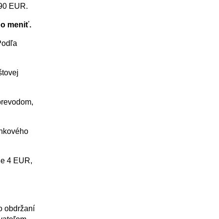
,90 EUR.
ho meniť.
Podľa
štovej
 prevodom,
ankového
 je 4 EUR,
o obdržaní