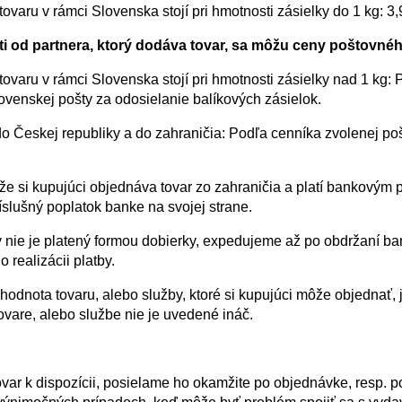
ovaru v rámci Slovenska stojí pri hmotnosti zásielky do 1 kg: 3
ti od partnera, ktorý dodáva tovar, sa môžu ceny poštovné
ovaru v rámci Slovenska stojí pri hmotnosti zásielky nad 1 kg: 
ovenskej pošty za odosielanie balíkových zásielok.
o Českej republiky a do zahraničia: Podľa cenníka zvolenej po
 že si kupujúci objednáva tovar zo zahraničia a platí bankovým
íslušný poplatok banke na svojej strane.
rý nie je platený formou dobierky, expedujeme až po obdržaní b
o realizácii platby.
hodnota tovaru, alebo služby, ktoré si kupujúci môže objednať,
tovare, alebo službe nie je uvedené ináč.
ovar k dispozícii, posielame ho okamžite po objednávke, resp. p