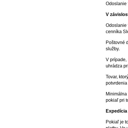
Odoslanie t
V závislos
Odoslanie t
cenníka Sl
Poštovné d
služby.
V prípade,
uhrádza pr
Tovar, kto
potvrdenia 
Minimálna 
pokiaľ pri 
Expedícia
Pokiaľ je t