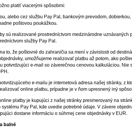
ožno platiť viacerými spôsobmi:
tou, alebo cez službu Pay Pal, bankovým prevodom, dobierkou,
padne poštovou poukážkou.
tby sú realizované prostredníctvom medzinárodne uznávaných 
tredníctvom služby Pay Pal.
a to, že poštovné do zahraničia sa mení v závislosti od destiná
objednávky, umožňujeme realizovať platbu až potom, ako pošl
 potvrdzujúci e-mail so záverečnou cenovou kalkuláciou. Nie
DPH.
otvrdzujúceho e-mailu je internetová adresa našej stránky, z kt
ealizovať online platbu, prípadne je v ňom upresnený iný spôso
online platby je kupujúci z našej stránky presmerovaný na strán
 systému Pay Pal, kde uvedie potrebné údaje. V závere objed
pujúci dostane informáciu o súhrnej cene objednávky v EUR.
a balné