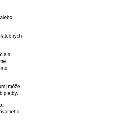
 alebo
platobných
cie a
eme
 sme
orej môže
b platby.
ku
návacieho