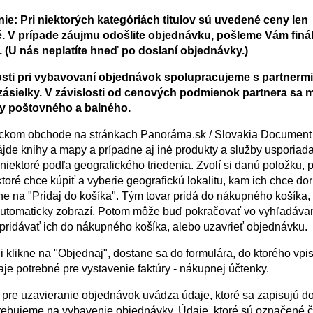
e: Pri niektorých kategóriách titulov sú uvedené ceny len
é. V prípade záujmu odošlite objednávku, pošleme Vám finá
. (U nás neplatíte hneď po doslaní objednávky.)
sti pri vybavovaní objednávok spolupracujeme s partnermi,
zásielky. V závislosti od cenových podmienok partnera sa 
y poštovného a balného.
ickom obchode na stránkach Panoráma.sk / Slovakia Document
ájde knihy a mapy a prípadne aj iné produkty a služby usporiad
 niektoré podľa geografického triedenia. Zvolí si danú položku, 
ktoré chce kúpiť a vyberie geografickú lokalitu, kam ich chce dor
ne na "Pridaj do košíka". Tým tovar pridá do nákupného košíka,
utomaticky zobrazí. Potom môže buď pokračovať vo vyhľadávan
 pridávať ich do nákupného košíka, alebo uzavrieť objednávku.
 klikne na "Objednaj", dostane sa do formulára, do ktorého vpi
je potrebné pre vystavenie faktúry - nákupnej účtenky.
e pre uzavieranie objednávok uvádza údaje, ktoré sa zapisujú d
trebujeme na vybavenie objednávky. Údaje, ktoré sú označené