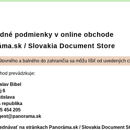
dné podmienky v online obchode
ma.sk / Slovakia Document Store
tovného a balného do zahraničia sa môžu líšiť od uvedených c
hod prevádzkuje:
slav Bibel
j 6
tislava
 republika
5 454 205
igest@panorama.sk
jednávať na stránkach Panoráma.sk / Slovakia Document S