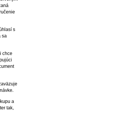
zaná
oručenie
úhlasí s
 sa
i chce
pujúci
ocument
zaväzuje
dnávke.
ákupu a
er tak,