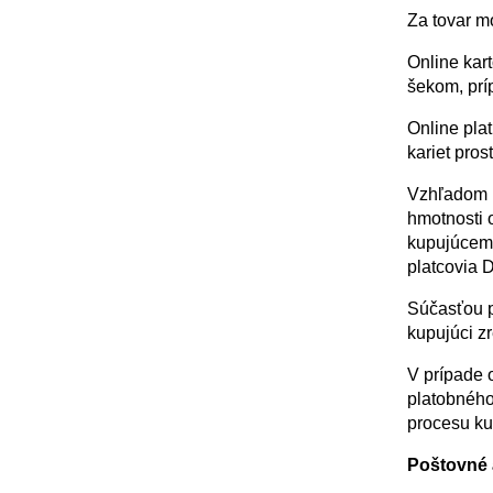
Za tovar m
Online kar
šekom, prí
Online pla
kariet pros
Vzhľadom n
hmotnosti 
kupujúcemu
platcovia 
Súčasťou p
kupujúci zr
V prípade 
platobného
procesu ku
Poštovné 