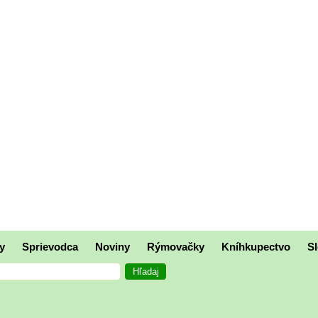
y
Sprievodca
Noviny
Rýmovačky
Kníhkupectvo
Sl