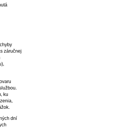
nutá
 chyby
as záručnej
m
),
ovaru
službou.
, ku
zenia,
ážok.
ných dní
nych