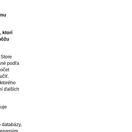
lnu
 ktorí
môžu
 Store
ané podľa
počet
učiť.
 ktorého
í ďalších
suje
o databázy,
 červeným