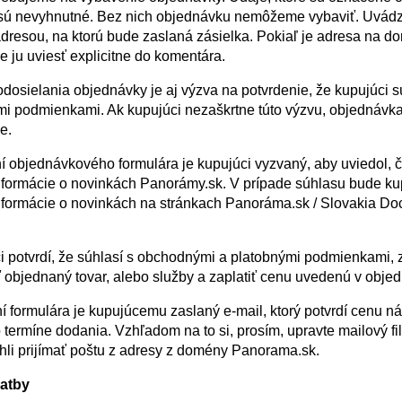
sú nevyhnutné. Bez nich objednávku nemôžeme vybaviť. Uvád
adresou, na ktorú bude zaslaná zásielka. Pokiaľ je adresa na d
e ju uviesť explicitne do komentára.
dosielania objednávky je aj výzva na potvrdenie, že kupujúci s
 podmienkami. Ak kupujúci nezaškrtne túto výzvu, objednávka
e.
ní objednávkového formulára je kupujúci vyzvaný, aby uviedol, č
nformácie o novinkách Panorámy.sk. V prípade súhlasu bude ku
nformácie o novinkách na stránkach Panoráma.sk / Slovakia D
i potvrdí, že súhlasí s obchodnými a platobnými podmienkami, 
ť objednaný tovar, alebo služby a zaplatiť cenu uvedenú v obje
í formulára je kupujúcemu zaslaný e-mail, ktorý potvrdí cenu n
 termíne dodania. Vzhľadom na to si, prosím, upravte mailový filt
hli prijímať poštu z adresy z domény Panorama.sk.
atby