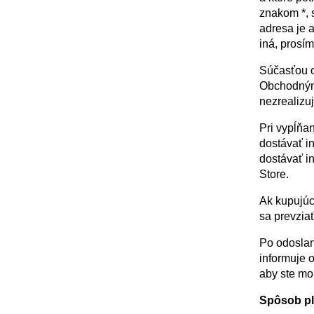
znakom *, 
adresa je 
iná, prosím
Súčasťou o
Obchodnými
nezrealizuj
Pri vypĺňa
dostávať i
dostávať i
Store.
Ak kupujúc
sa prevzia
Po odoslan
informuje o
aby ste mo
Spôsob pl