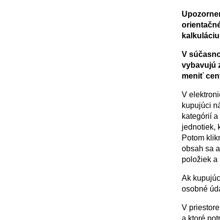
Upozorneni
orientačn
kalkuláciu
V súčasno
vybavujú 
meniť cen
V elektron
kupujúci n
kategórií a
jednotiek, 
Potom klik
obsah sa a
položiek a
Ak kupujúci
osobné úda
V priestor
a ktoré po