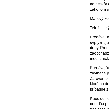
najneskôr d
zákonom st
Mailový ko
Telefonický
Predávajúc
ovplyvňujú
doby. Pre
zaobchádza
mechanick
Predávajúc
zavinené p
Zároveň pr
ktorému do
prípadne z
Kupujúci j
odo dňa pre