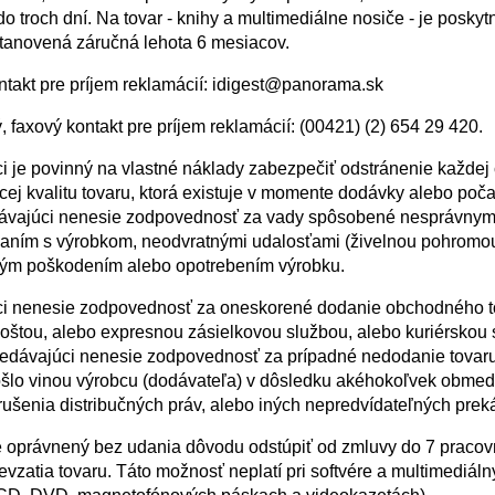
o troch dní. Na tovar - knihy a multimediálne nosiče - je poskyt
anovená záručná lehota 6 mesiacov.
ntakt pre príjem reklamácií: idigest@panorama.sk
, faxový kontakt pre príjem reklamácií: (00421) (2) 654 29 420.
i je povinný na vlastné náklady zabezpečiť odstránenie každej
cej kvalitu tovaru, ktorá existuje v momente dodávky alebo poč
dávajúci nenesie zodpovednosť za vady spôsobené nesprávny
ním s výrobkom, neodvratnými udalosťami (živelnou pohromou
ým poškodením alebo opotrebením výrobku.
i nenesie zodpovednosť za oneskorené dodanie obchodného t
oštou, alebo expresnou zásielkovou službou, alebo kuriérskou 
edávajúci nenesie zodpovednosť za prípadné nedodanie tovaru
šlo vinou výrobcu (dodávateľa) v dôsledku akéhokoľvek obmed
rušenia distribučných práv, alebo iných nepredvídateľných prek
e oprávnený bez udania dôvodu odstúpiť od zmluvy do 7 pracov
vzatia tovaru. Táto možnosť neplatí pri softvére a multimediál