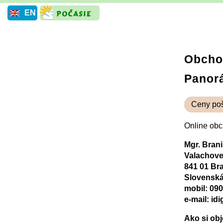
EN
Obcho
Panorá
Ceny poš
Online obc
Mgr. Brani
Valachove
841 01 Bra
Slovenská
mobil: 090
e-mail:
id
Ako si ob