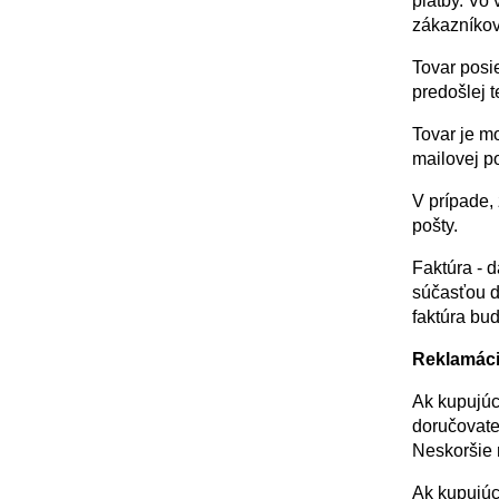
platby. Vo
zákazníkov
Tovar posi
predošlej t
Tovar je m
mailovej po
V prípade,
pošty.
Faktúra - 
súčasťou d
faktúra bu
Reklamác
Ak kupujúci
doručovate
Neskoršie 
Ak kupujúc