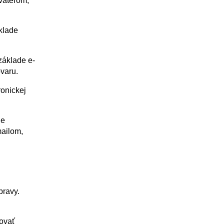
vateľom,
klade
základe e-
varu.
ronickej
je
mailom,
pravy.
movať