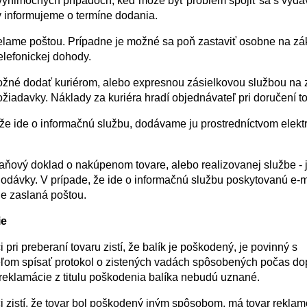
 výnimočných prípadoch, keď môže byť problém spojiť sa s vyda
 informujeme o termíne dodania.
elame poštou. Prípadne je možné sa poň zastaviť osobne na zá
elefonickej dohody.
ožné dodať kuriérom, alebo expresnou zásielkovou službou na 
žiadavky. Náklady za kuriéra hradí objednávateľ pri doručení to
 že ide o informačnú službu, dodávame ju prostredníctvom elekt
daňový doklad o nakúpenom tovare, alebo realizovanej službe - 
odávky. V prípade, že ide o informačnú službu poskytovanú e-
de zaslaná poštou.
ie
 pri preberaní tovaru zistí, že balík je poškodený, je povinný s
ľom spísať protokol o zistených vadách spôsobených počas do
reklamácie z titulu poškodenia balíka nebudú uznané.
i zistí, že tovar bol poškodený iným spôsobom, má tovar rekla