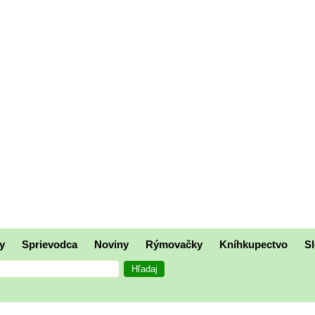
y
Sprievodca
Noviny
Rýmovačky
Kníhkupectvo
Sl