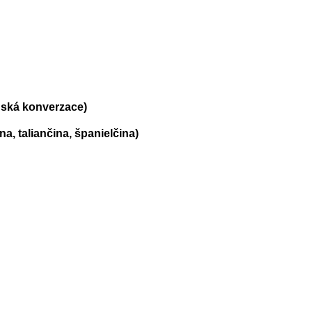
nská konverzace)
a, taliančina, španielčina)