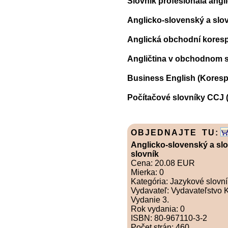
Slovník profesionála angl
Anglicko-slovenský a slov
Anglická obchodní kores
Angličtina v obchodnom s
Business English (Koresp
Počítačové slovníky CCJ (d
OBJEDNAJTE TU:
Anglicko-slovenský a sl
slovník
Cena: 20.08 EUR
Mierka: 0
Kategória: Jazykové slovní
Vydavateľ: Vydavateľstvo 
Vydanie 3.
Rok vydania: 0
ISBN: 80-967110-3-2
Počet strán: 460