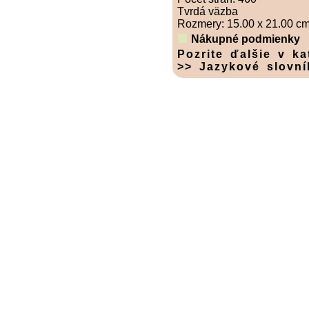
Tvrdá väzba
Rozmery: 15.00 x 21.00 c
Nákupné podmienky
Pozrite ďalšie v ka
>> Jazykové slovní