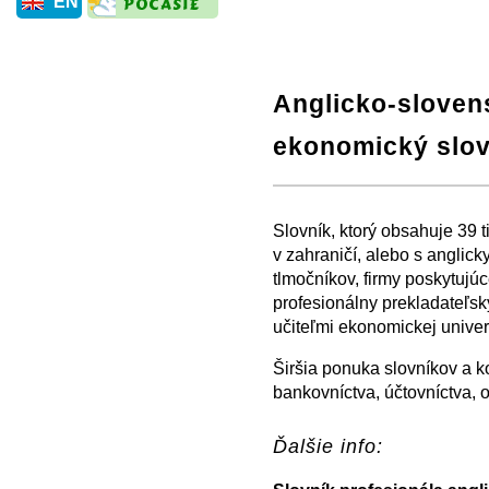
EN
Anglicko-sloven
ekonomický slov
+
−
⛶
Slovník, ktorý obsahuje 39 t
v zahraničí, alebo s anglic
tlmočníkov, firmy poskytujú
profesionálny prekladateľs
učiteľmi ekonomickej univerz
Širšia ponuka slovníkov a ko
bankovníctva, účtovníctva, 
Ďalšie info: