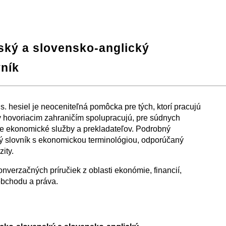
ský a slovensko-anglický
ník
is. hesiel je neoceniteľná pomôcka pre tých, ktorí pracujú
ky hovoriacim zahraničím spolupracujú, pre súdnych
ce ekonomické služby a prekladateľov. Podrobný
ký slovník s ekonomickou terminológiou, odporúčaný
ity.
nverzačných príručiek z oblasti ekonómie, financií,
obchodu a práva.