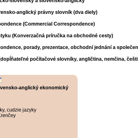
icko-slovenský a slovensko-anglický
ensko-anglický právny slovník (dva diely)
pondence (Commercial Correspondence)
tyku (Konverzačná príručka na obchodné cesty)
ondence, porady, prezentace, obchodní jednání a společe
opĺňateľné počítačové slovníky, angličtina, nemčina, češtin
ovensko-anglický ekonomický
ky, cudzie jazyky
Krenčey