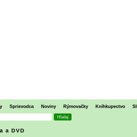
y
Sprievodca
Noviny
Rýmovačky
Kníhkupectvo
Sl
ka a DVD