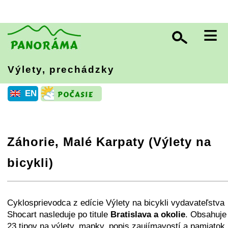
≡
Výlety, prechádzky
EN
Záhorie, Malé Karpaty (Výlety na
bicykli)
+
−
⛶
Cyklosprievodca z edície Výlety na bicykli vydavateľstva
Shocart nasleduje po titule
Bratislava a okolie
. Obsahuje
23 tipov na výlety, mapky, popis zaujímavostí a pamiatok,