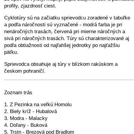
profily, zjazdnosť ciest.
Cyklotúry sú na začiatku sprievodcu zoradené v tabuľke
a podľa náročnosti sú vyznačené - modrá farba je pri
nenáročných trasách, červená pri mierne náročných a
sivá pri náročných trasách. Túry sú charakterizované aj
podľa obtiažnosti od najľahšej jednotky po najťažšiu
päťku.
Sprievodca obsahuje aj túry v blízkom rakúskom a
českom pohraničí.
+
−
⛶
Zoznam trás
1. Z Pezinka na veľkú Homolu
2. Biely kríž - Hubalová
3. Modra - Malacky
4. Doľany - Buková
5. Trstn - Brezová pod Bradlom