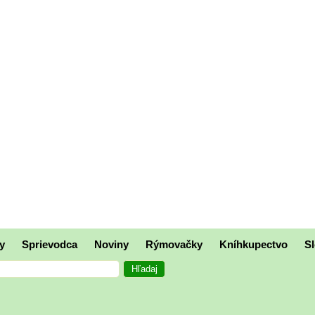
y
Sprievodca
Noviny
Rýmovačky
Kníhkupectvo
Sl