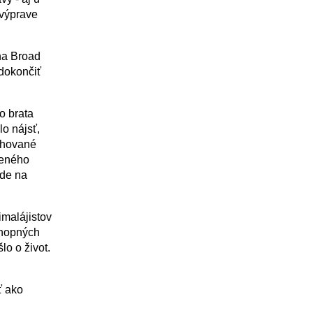
 výprave
na Broad
dokončiť
o brata
o nájsť,
schované
teného
kde na
malájistov
chopných
lo o život.
ť ako