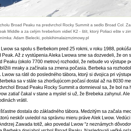
rcholu Broad Peaku na predvrchol Rocky Summit a sedlo Broad Col. Za
eak Middle a za celým hrebeňom vidieť K2 - štít, ktorý Poliaci ešte v zi
Snímka: Adam Bielecki, polskihimalaizmzimowy.pl
 Lwow sa spolu s Berbekom pred 25 rokmi, v roku 1988, pokúša
 Peak. Až z vystúpenia Aleka Lwowa sme sa dozvedeli, že on s
d Peaku (okolo 7700 metrov) rozhodol, že nebude vo výstupe p
 blížili mraky a začínala sa zmena počasia. Berbeka sa rozhodol
 Lwow sa rátil do posledného tábora, ktorý si dvojica pri výstup
 Berbeka sa v stále sa zhoršujúcom počasí dostal až na 8030 me
dvrchol Broad Peaku Rocky Summit a domnieval sa, že bol na
wow zatiaľ čakal v stane a myslel si už, že Brebeka zahynul. Al
dinách vrátil.
 šťastne dostala do základného tábora. Medzitým sa začala me
ktorú neskôr uviedol na správnu mieru práve Alek Lwow. Vedúci
Andrzej Zawada totiž, ako povedal Lwow “z neznámych dôvodo
že Berbeka dosiahol vrchol Broad Peaku. Nasledovali veľké oslav