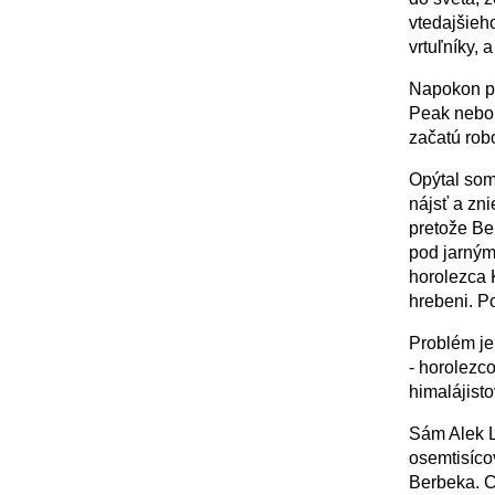
vtedajšieh
vrtuľníky, 
Napokon pr
Peak nebol
začatú robo
Opýtal som
nájsť a zni
pretože Ber
pod jarným
horolezca 
hrebeni. Po
Problém je
- horolezc
himalájisto
Sám Alek L
osemtisíco
Berbeka. C