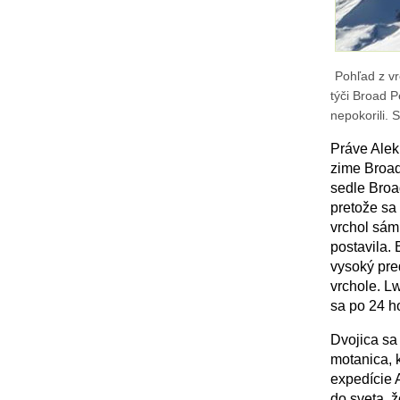
Pohľad z v
týči Broad P
nepokorili. 
Práve Alek
zime Broad
sedle Broa
pretože sa
vrchol sám.
postavila.
vysoký pre
vrchole. L
sa po 24 ho
Dvojica sa
motanica, 
expedície 
do sveta, 