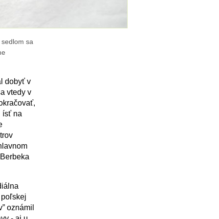
 sedlom sa
me
l dobyť v
a vtedy v
okračovať,
 ísť na
e
trov
 hlavnom
e Berbeka
diálna
 poľskej
v” oznámil
y - aj u