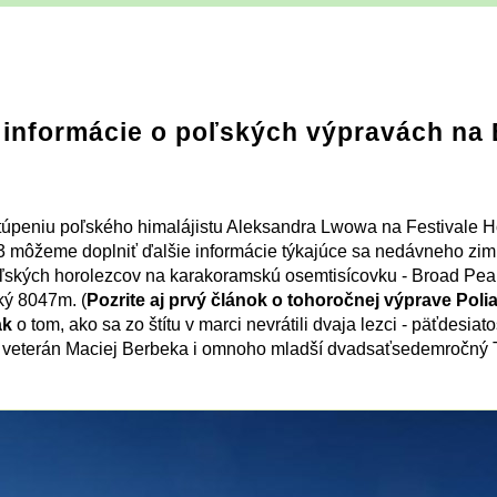
 informácie o poľských výpravách na
úpeniu poľského himalájistu Aleksandra Lwowa na Festivale H
 môžeme doplniť ďalšie informácie týkajúce sa nedávneho zi
ľských horolezcov na karakoramskú osemtisícovku - Broad Pea
oký 8047m. (
Pozrite aj prvý článok o tohoročnej výprave Poli
ak
o tom, ako sa zo štítu v marci nevrátili dvaja lezci - päťdesia
 veterán Maciej Berbeka i omnoho mladší dvadsaťsedemročný