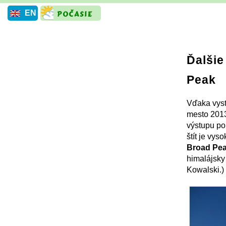
EN
Ďalšie
Peak
Vďaka vyst
mesto 2013
výstupu po
štít je vys
Broad Pe
himalájsky
Kowalski.)