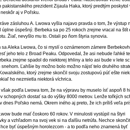
o pakistanského prezident Zijaula Haka, ktorý predtým poskytol
a neskôr aj v Poľsku.
áve zásluhou A. Lwowa vyšla najavo pravda o tom, že výstup 
 úplne úspešný. Berbeka sa po 25 rokoch zrejme vracal na štít 
tu. Žiaľ, nevyšlo mu to. Ostali po ňom štyria synovia.
 sa Aleka Lwowa, čo si myslí o oznámenom zámere Berbekovh
esť jeho telo z Broad Peaku. Odpovedal, že asi nebude ľahké tel
beka zrejme spadol do niektorej trhliny a telo asi bude v lete 
 snehom. Ľahšie by možno bolo možno nájsť telo druhého stra
Kowalského, ktorý zrejme skončil svoju zostupovú púť ešte nie
kiaľ ho nezmietla niektorá víchrica.
 však podľa Lwowa tom, že na výpravu by muselo ísť aspoň 8 hi
ov schopných dostať sa do výšky 8000 metrov. Lenže toľkých s
v dnes Poľsko nemá. Okrem iného aj preto, že ich príliš veľa priš
wow bude mať čoskoro 60 rokov. V minulosti vystúpil na štyri
vky a vzhľadom na svoj vek si na ďalšiu netrúfa. Nechce skonči
hce byť úspešným horolezcom - a to podľa neho znamená byť