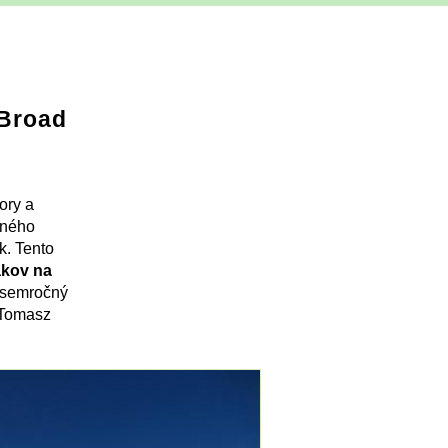
 Broad
ory a
mného
k. Tento
akov na
tosemročný
 Tomasz