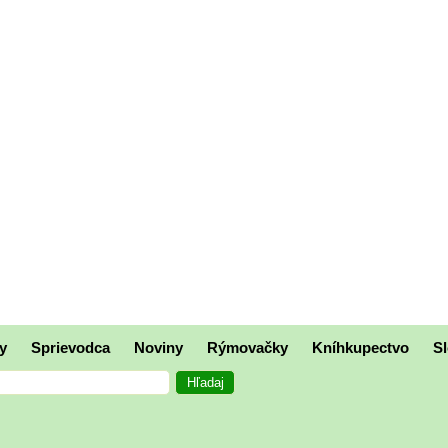
y
Sprievodca
Noviny
Rýmovačky
Kníhkupectvo
Sl