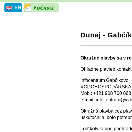
EN
Dunaj - Gabčí
+
−
⛶
Okružné plavby sa v r
Ohľadne plavieb kontaktu
Infocentrum Gabčíkovo
VODOHOSPODÁRSKA 
Mob.: +421 908 700 868
e-mail: infocentrum@vvb
Okružná plavba cez plav
uskutočnila, bolo potre
Loď kotvila pod priehrad