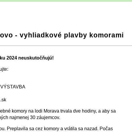
kovo - vyhliadkové plavby komorami
oku 2024 neuskutočňujú!
jte:
VÝSTAVBA
.sk
ebné komory na lodi Morava trvala dve hodiny, a aby sa
bných najmenej 30 záujemcov.
ou. Preplavila sa cez komory a vrátila sa nazad. Počas