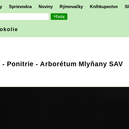
y
Sprievodca
Noviny
Rýmovačky
Kníhkupectvo
Sl
 okolie
e
-
Ponitrie
- Arborétum Mlyňany SAV