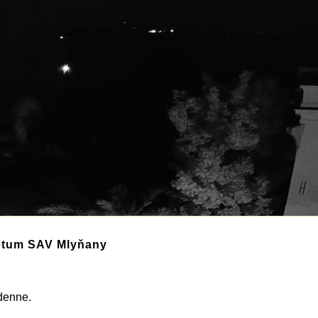
étum SAV Mlyňany
 denne.