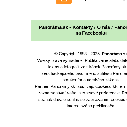
Panoráma.sk - Kontakty
/
O nás
/
Pano
na Facebooku
© Copyright 1998 - 2025,
Panoráma.s
Všetky práva vyhradené. Publikovanie alebo dalš
textov a fotografií zo stránok Panorámy.sk
predchádzajúceho písomného súhlasu Panorá
porušením autorského zákona.
Partneri Panorámy.sk používajú
cookies
, ktoré 
zaznamenávať vaše internetové preferencie. P
stránok dávate súhlas so zapisovaním cookies
internetového prehliadača.