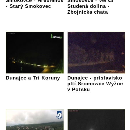
Smokovce - Hrebienok
Smokovce - Veľká
- Starý Smokovec
Studená dolina -
Zbojnícka chata
Dunajec a Tri Koruny
Dunajec - prístavisko
pltí Sromowce Wyžne
v Poľsku