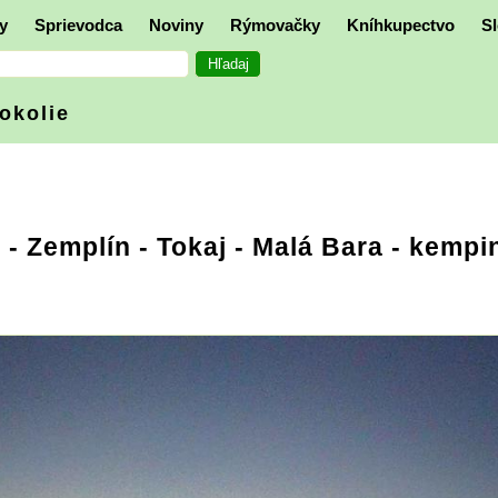
y
Sprievodca
Noviny
Rýmovačky
Kníhkupectvo
Sl
 okolie
e
-
Zemplín
- Tokaj - Malá Bara - kempi