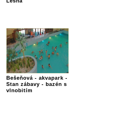
Lesná
Bešeňová - akvapark -
Stan zábavy - bazén s
vlnobitím