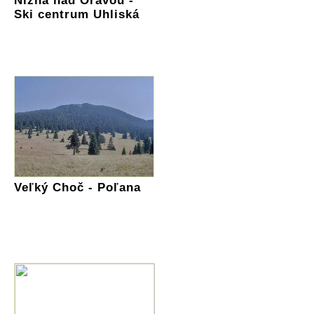
Nižná nad Oravou -
Ski centrum Uhliská
Veľký Choč - Poľana