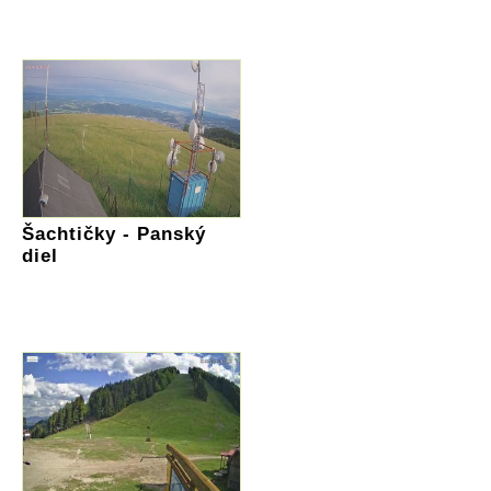
Šachtičky - Panský
diel