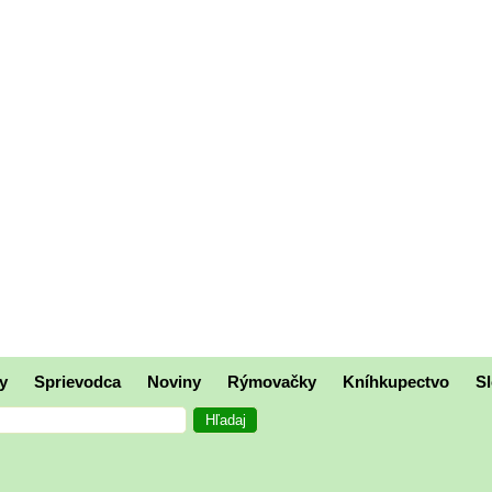
y
Sprievodca
Noviny
Rýmovačky
Kníhkupectvo
Sl