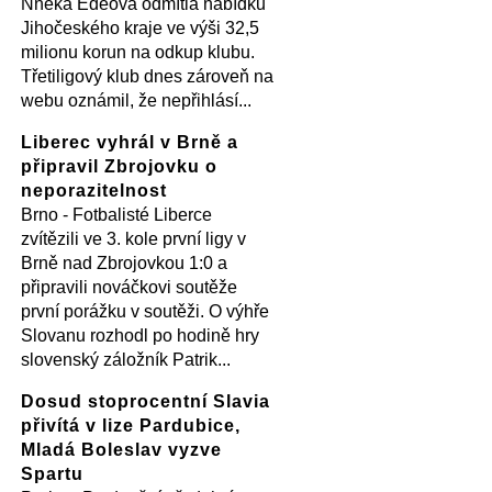
Nneka Edeová odmítla nabídku
Jihočeského kraje ve výši 32,5
milionu korun na odkup klubu.
Třetiligový klub dnes zároveň na
webu oznámil, že nepřihlásí...
Liberec vyhrál v Brně a
připravil Zbrojovku o
neporazitelnost
Brno - Fotbalisté Liberce
zvítězili ve 3. kole první ligy v
Brně nad Zbrojovkou 1:0 a
připravili nováčkovi soutěže
první porážku v soutěži. O výhře
Slovanu rozhodl po hodině hry
slovenský záložník Patrik...
Dosud stoprocentní Slavia
přivítá v lize Pardubice,
Mladá Boleslav vyzve
Spartu