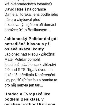
královéhradeckých fotbalistů
David Horejš na obránce
Daniela Horáka, jenž podle jeho
názoru chyboval před
inkasovaným gólem při domácí
porážce 0:1 s Besiktasem....
Jablonecký Polidar dal gól
netradičně hlavou a při
oslavě ukázal kouty
Jablonec nad Nisou - Záložník
Matěj Polidar pomohl
fotbalistům Jablonce k vítězství
2:0 nad RFS Riga v úvodním
utkání 3. předkola Konferenční
ligy pojišťující trefou a branka to
pro něj nebyla jen tak...
Hradec v Evropské lize
podlehl Besiktasi, v
oslabení rozhodl Kilicsoy