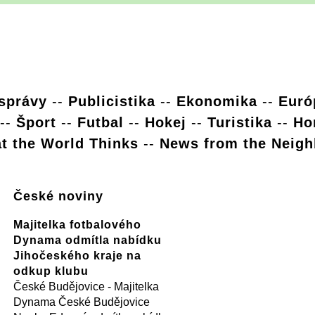
 správy
--
Publicistika
--
Ekonomika
--
Euró
--
Šport
--
Futbal
--
Hokej
--
Turistika
--
Ho
t the World Thinks
--
News from the Neigh
České noviny
Majitelka fotbalového
Dynama odmítla nabídku
Jihočeského kraje na
odkup klubu
České Budějovice - Majitelka
Dynama České Budějovice