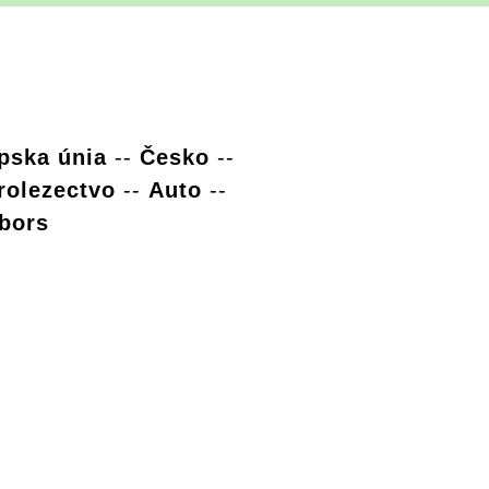
pska únia
--
Česko
--
rolezectvo
--
Auto
--
bors