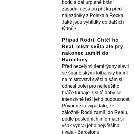
bodu a dál urputně brání
zásadní desátou příčku před
nájezdníky z Polska a Řecka.
Jaké jsou vyhlídky do dalších
týdnů?
Případ Rodri. Chtěl ho
Real, mistr světa ale prý
nakonec zamíří do
Barcelony
Před necelými třemi týdny slavil
se španělskými fotbalisty triumf
na mistrovství světa a sám si
odnesl trofej pro nejlepšího
hráče turnaje. Od té doby se
intenzivně řeší jeho budoucnost.
Původně to vypadalo, že
záložník Rodri zamíří do Realu,
podle posledních informací si
však vybral jeho největšího
rivala - Barcelonu.