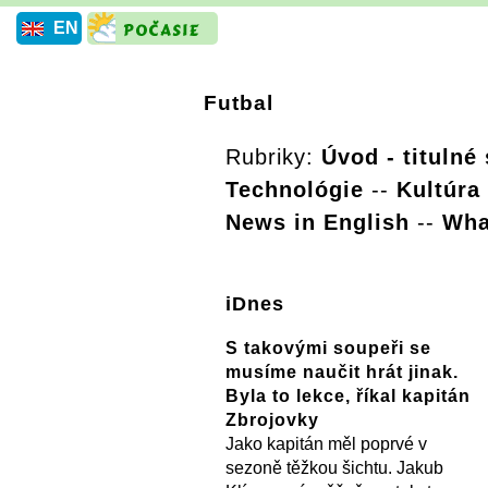
EN
Futbal
Rubriky:
Úvod - titulné
Technológie
--
Kultúra
News in English
--
Wha
iDnes
S takovými soupeři se
musíme naučit hrát jinak.
Byla to lekce, říkal kapitán
Zbrojovky
Jako kapitán měl poprvé v
sezoně těžkou šichtu. Jakub