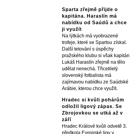
Sparta zřejmě přijde o
kapitána. Haraslín má
nabídku od Saúdů a chce
ji využít
Na lýtkách má vyobrazené
trofeje, které se Spartou získal.
Další tetování s úspěchy
pražského klubu si však kapitán
Lukáš Haraslín zřejmě na tělo
udělat nenechá. Třicetiletý
slovenský fotbalista má
zajímavou nabídku ze Saúdské
Arábie, kterou chce využít.
Hradec si kvůli pohárům
odložil ligový zápas. Se
Zbrojovkou se utká až v
září
Hradec Králové kvůli odvetě 3.
předkola Evropské ligy v