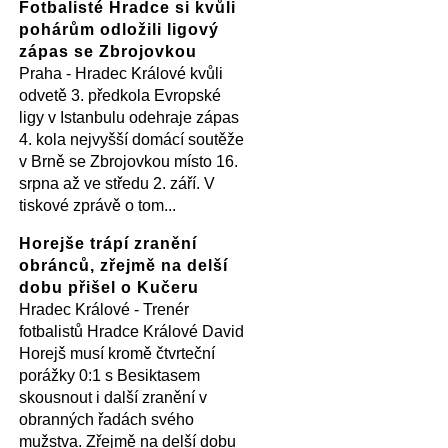
Fotbalisté Hradce si kvůli
pohárům odložili ligový
zápas se Zbrojovkou
Praha - Hradec Králové kvůli
odvetě 3. předkola Evropské
ligy v Istanbulu odehraje zápas
4. kola nejvyšší domácí soutěže
v Brně se Zbrojovkou místo 16.
srpna až ve středu 2. září. V
tiskové zprávě o tom...
Horejše trápí zranění
obránců, zřejmě na delší
dobu přišel o Kučeru
Hradec Králové - Trenér
fotbalistů Hradce Králové David
Horejš musí kromě čtvrteční
porážky 0:1 s Besiktasem
skousnout i další zranění v
obranných řadách svého
mužstva. Zřejmě na delší dobu