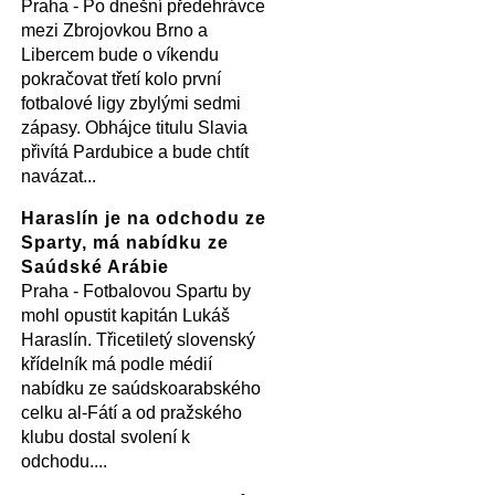
Praha - Po dnešní předehrávce
mezi Zbrojovkou Brno a
Libercem bude o víkendu
pokračovat třetí kolo první
fotbalové ligy zbylými sedmi
zápasy. Obhájce titulu Slavia
přivítá Pardubice a bude chtít
navázat...
Haraslín je na odchodu ze
Sparty, má nabídku ze
Saúdské Arábie
Praha - Fotbalovou Spartu by
mohl opustit kapitán Lukáš
Haraslín. Třicetiletý slovenský
křídelník má podle médií
nabídku ze saúdskoarabského
celku al-Fátí a od pražského
klubu dostal svolení k
odchodu....