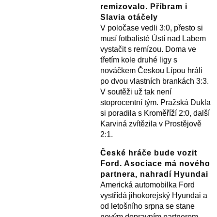
remizovalo. Příbram i
Slavia otáčely
V poločase vedli 3:0, přesto si
musí fotbalisté Ústí nad Labem
vystačit s remízou. Doma ve
třetím kole druhé ligy s
nováčkem Českou Lípou hráli
po dvou vlastních brankách 3:3.
V soutěži už tak není
stoprocentní tým. Pražská Dukla
si poradila s Kroměříží 2:0, další
Karviná zvítězila v Prostějově
2:1.
České hráče bude vozit
Ford. Asociace má nového
partnera, nahradí Hyundai
Americká automobilka Ford
vystřídá jihokorejský Hyundai a
od letošního srpna se stane
novým dopravním partnerem