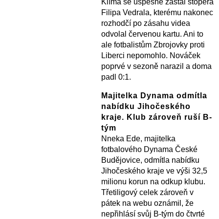
Klíma se úspěšně zastal stopera
Filipa Vedrala, kterému nakonec
rozhodčí po zásahu videa
odvolal červenou kartu. Ani to
ale fotbalistům Zbrojovky proti
Liberci nepomohlo. Nováček
poprvé v sezoně narazil a doma
padl 0:1.
Majitelka Dynama odmítla
nabídku Jihočeského
kraje. Klub zároveň ruší B-
tým
Nneka Ede, majitelka
fotbalového Dynama České
Budějovice, odmítla nabídku
Jihočeského kraje ve výši 32,5
milionu korun na odkup klubu.
Třetiligový celek zároveň v
pátek na webu oznámil, že
nepřihlásí svůj B-tým do čtvrté