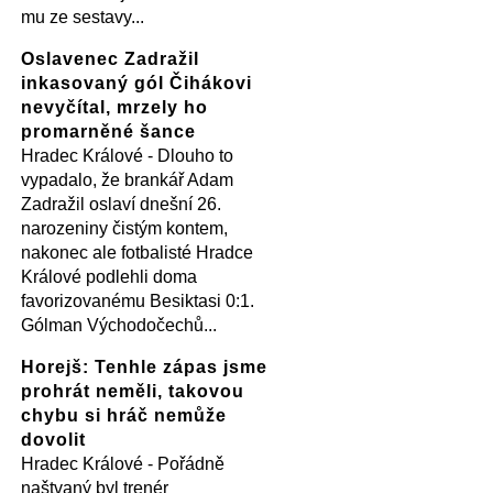
mu ze sestavy...
Oslavenec Zadražil
inkasovaný gól Čihákovi
nevyčítal, mrzely ho
promarněné šance
Hradec Králové - Dlouho to
vypadalo, že brankář Adam
Zadražil oslaví dnešní 26.
narozeniny čistým kontem,
nakonec ale fotbalisté Hradce
Králové podlehli doma
favorizovanému Besiktasi 0:1.
Gólman Východočechů...
Horejš: Tenhle zápas jsme
prohrát neměli, takovou
chybu si hráč nemůže
dovolit
Hradec Králové - Pořádně
naštvaný byl trenér