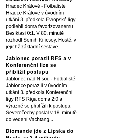
Hradec Králové - Fotbalisté
Hradce Králové v úvodním
utkání 3. předkola Evropské ligy
podlehli doma favorizovanému
Besiktasi 0:1. V 80. minutě
rozhodl Semih Kilicsoy. Hosté, v
jejichž základní sestavě...
Jablonec porazil RFS a v
Konferenční lize se
přiblížil postupu
Jablonec nad Nisou - Fotbalisté
Jablonce porazili v úvodním
utkání 3. předkola Konferenční
ligy RFS Riga doma 2:0 a
výrazně se přiblížili k postupu.
Severočechy poslal v 18. minutě
do vedení Vachtang...
Diomande jde z Lipska do
Realu za 3,4 miliardy,