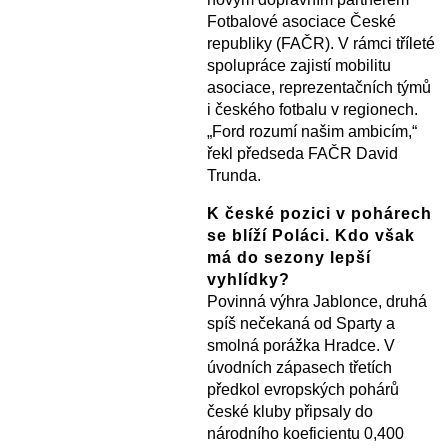
Fotbalové asociace České
republiky (FAČR). V rámci tříleté
spolupráce zajistí mobilitu
asociace, reprezentačních týmů
i českého fotbalu v regionech.
„Ford rozumí našim ambicím,“
řekl předseda FAČR David
Trunda.
K české pozici v pohárech
se blíží Poláci. Kdo však
má do sezony lepší
vyhlídky?
Povinná výhra Jablonce, druhá
spíš nečekaná od Sparty a
smolná porážka Hradce. V
úvodních zápasech třetích
předkol evropských pohárů
české kluby připsaly do
národního koeficientu 0,400