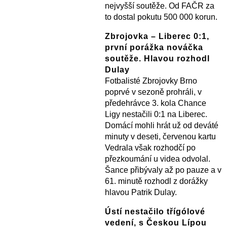
nejvyšší soutěže. Od FAČR za
to dostal pokutu 500 000 korun.
Zbrojovka – Liberec 0:1,
první porážka nováčka
soutěže. Hlavou rozhodl
Dulay
Fotbalisté Zbrojovky Brno
poprvé v sezoně prohráli, v
předehrávce 3. kola Chance
Ligy nestačili 0:1 na Liberec.
Domácí mohli hrát už od deváté
minuty v deseti, červenou kartu
Vedrala však rozhodčí po
přezkoumání u videa odvolal.
Šance přibývaly až po pauze a v
61. minutě rozhodl z dorážky
hlavou Patrik Dulay.
Ústí nestačilo třígólové
vedení, s Českou Lípou